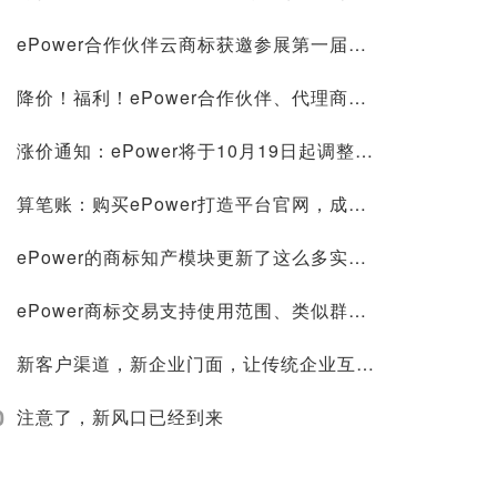
ePower合作伙伴云商标获邀参展第一届中国—东盟人工智能峰会，并在新型智慧城市协同创新大赛荣获第一名！
降价！福利！ePower合作伙伴、代理商标注册价格低至268元，官微建站0成本
涨价通知：ePower将于10月19日起调整授权价格！
算笔账：购买ePower打造平台官网，成本究竟节约在哪里？
ePower的商标知产模块更新了这么多实用功能，你不来看看？
ePower商标交易支持使用范围、类似群组搜索，找标更方便！
新客户渠道，新企业门面，让传统企业互联网化的轻松方案
0
注意了，新风口已经到来