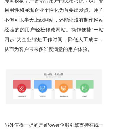
易用性和展现企业个性化为首要出发点。用户
不但可以半天上线网站，还能让没有制作网站
经验的的用户轻松修改网站。操作便捷“一站
四步”为企业缩短工作时间，降低人工成本，
从而为客户带来多维度满意的用户体验。
另外值得一提的是ePower企服引擎支持在线一