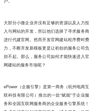
户。
大部分小微企业并没有足够的资源以及人力投
入与网站的开发，所以他们选择了寻求服务商
进行代建官网。
然而开发官网建站程序费时费
力，不断开发新模板更是让初创的服务公司负
担不起。那么，服务公司如何才能快速进入官
网建站的服务市场呢？
ePower（企服引擎）是第一商务（杭州电商互
联科技有限公司）推出的一款“赋能”于企业服
务和全国互联网服务商的企业服务引擎系统！