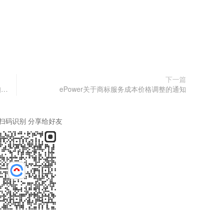
下一篇
ePower v1.12.5发布：支持商标·知产客户邮件通知里带发文附件​！
ePower关于商标服务成本价格调整的通知
扫码识别 分享给好友