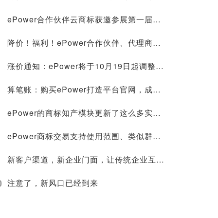
ePower合作伙伴云商标获邀参展第一届中国—东盟人工智能峰会，并在新型智慧城市协同创新大赛荣获第一名！
降价！福利！ePower合作伙伴、代理商标注册价格低至268元，官微建站0成本
涨价通知：ePower将于10月19日起调整授权价格！
算笔账：购买ePower打造平台官网，成本究竟节约在哪里？
ePower的商标知产模块更新了这么多实用功能，你不来看看？
ePower商标交易支持使用范围、类似群组搜索，找标更方便！
新客户渠道，新企业门面，让传统企业互联网化的轻松方案
0
注意了，新风口已经到来