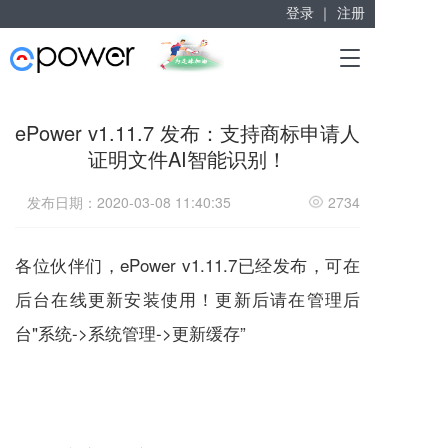
登录 ｜
注册
赋能“大众创业”
T
掘金万亿企业服务市场！
o
g
g
ePower v1.11.7 发布：支持商标申请人
l
证明文件AI智能识别！
e
n
a
发布日期：2020-03-08 11:40:35
2734
v
i
g
各位伙伴们，ePower v1.11.7已经发布，可在
a
后台在线更新安装使用！更新后请在管理后
t
i
台"系统->系统管理->更新缓存”
o
n