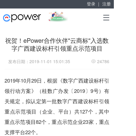
登录 ｜
注册
赋能“大众创业”
T
掘金万亿企业服务市场！
o
g
g
祝贺！ePower合作伙伴"云商标"入选数
l
字广西建设标杆引领重点示范项目
e
n
a
发布日期：2019-11-01 15:01:35
24786
v
i
g
2019年10月29日，根据《数字广西建设标杆引
a
领行动方案》（桂数广办发〔2019〕9号）有
t
i
关规定，拟认定第一批数字广西建设标杆引领
o
n
重点示范项目（企业、平台）共127个，其中
重点示范项目82个，重点示范企业23家，重点
支撑平台22个。